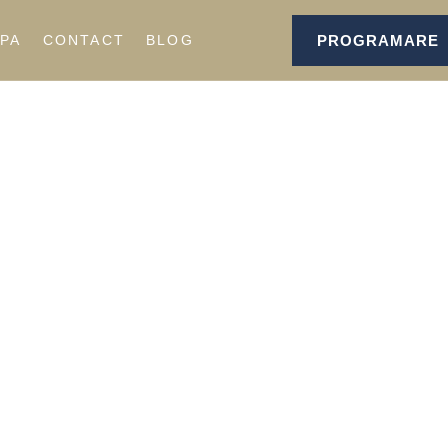
PROGRAMARE
IPA
CONTACT
BLOG
CĂ CLINICA ROUA
urgie și
cină Estetică
GRAMEAZĂ-TE