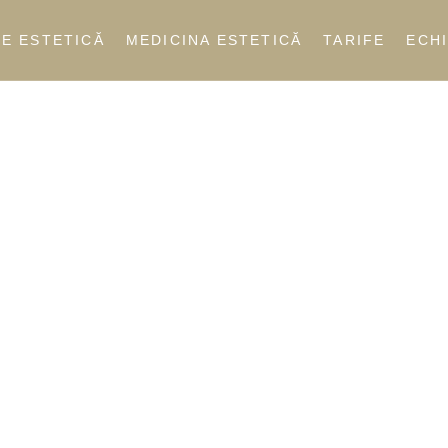
E ESTETICĂ
MEDICINA ESTETICĂ
TARIFE
ECH
ESTETI
Chir
Medi
PRO