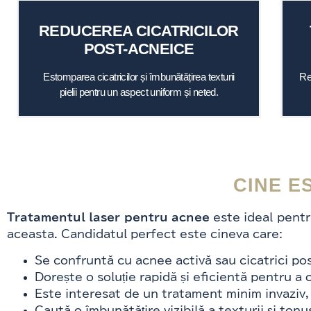
REDUCEREA CICATRICILOR
POST-ACNEICE
Estomparea cicatricilor și îmbunătățirea texturii
Re
pielii pentru un aspect uniform și neted.
CINE E
Tratamentul laser pentru acnee
este ideal pentr
aceasta. Candidatul perfect este cineva care:
Se confruntă cu acnee activă sau cicatrici po
Dorește o soluție rapidă și eficientă pentru a 
Este interesat de un tratament minim invaziv,
Caută o îmbunătățire vizibilă a texturii și tonus