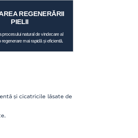
AREA REGENERĂRII
PIELII
 procesului natural de vindecare al
 o regenerare mai rapidă și eficientă.
tă și cicatricile lăsate de
te.