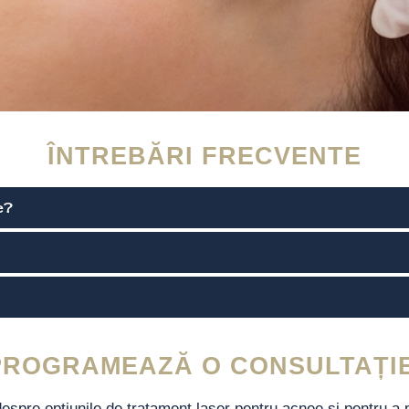
ÎNTREBĂRI FRECVENTE
e?
PROGRAMEAZĂ O CONSULTAȚIE
espre opțiunile de tratament laser pentru acnee și pentru a