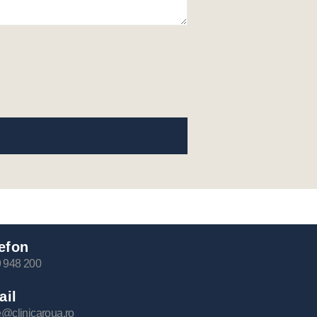
efon
 948 200
ail
ce@clinicaroua.ro