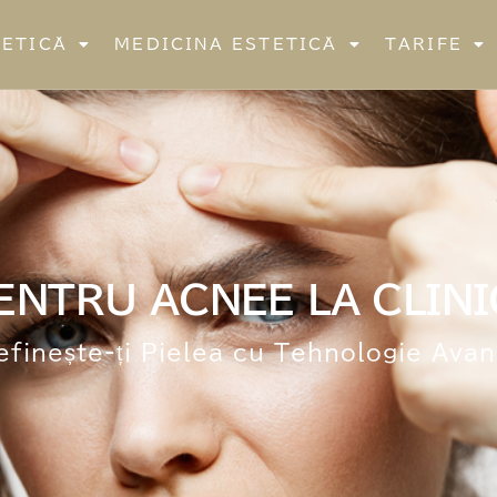
TETICĂ
MEDICINA ESTETICĂ
TARIFE
ENTRU ACNEE LA CLIN
finește-ți Pielea cu Tehnologie Ava