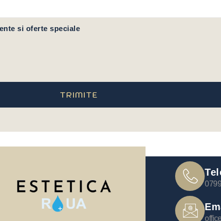
ente si oferte speciale
TRIMITE
Tel
0799
Em
offi