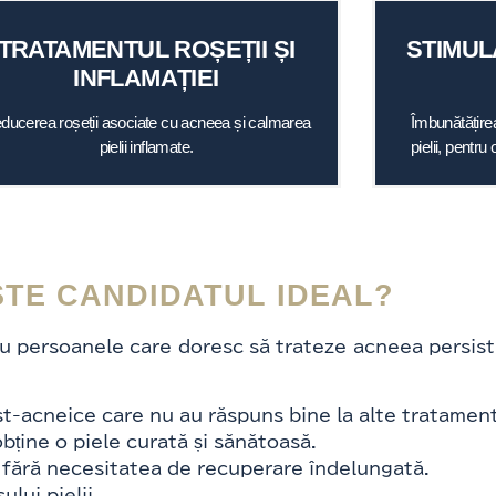
TRATAMENTUL ROȘEȚII ȘI
STIMUL
INFLAMAȚIEI
ducerea roșeții asociate cu acneea și calmarea
Îmbunătățirea
pielii inflamate.
pielii, pentru
STE CANDIDATUL IDEAL?
u persoanele care doresc să trateze acneea persisten
st-acneice care nu au răspuns bine la alte tratamen
obține o piele curată și sănătoasă.
 fără necesitatea de recuperare îndelungată.
ului pielii.