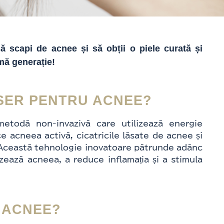
 scapi de acnee și să obții o piele curată și
imă generație!
SER PENTRU ACNEE?
todă non-invazivă care utilizează energie
 acneea activă, cicatricile lăsate de acnee și
. Această tehnologie inovatoare pătrunde adânc
zează acneea, a reduce inflamația și a stimula
 ACNEE?