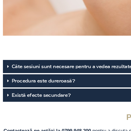
Câte sesiuni sunt necesare pentru a vedea rezultat
Procedura este dureroasă?
Există efecte secundare?
Contactează-ne astăzi la 0799.948.200
pentru a discuta d