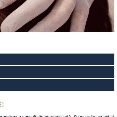
!
 programa o consultație personalizată. Spune adio acneei și