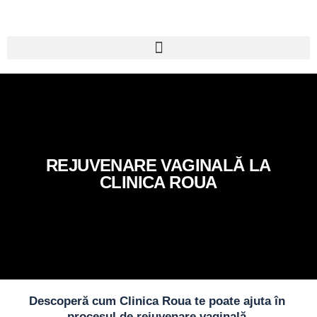
REJUVENARE VAGINALĂ LA
CLINICA ROUA
Descoperă cum Clinica Roua te poate ajuta în
procesul de rejuvenare vaginală