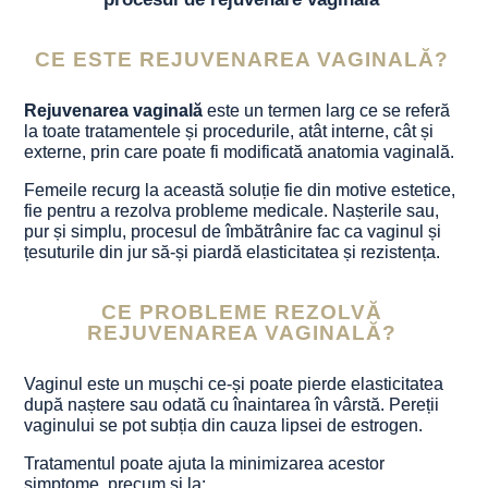
CE ESTE REJUVENAREA VAGINALĂ?
Rejuvenarea vaginală
este un termen larg ce se referă
la toate tratamentele și procedurile, atât interne, cât și
externe, prin care poate fi modificată anatomia vaginală.
Femeile recurg la această soluție fie din motive estetice,
fie pentru a rezolva probleme medicale. Nașterile sau,
pur și simplu, procesul de îmbătrânire fac ca vaginul și
țesuturile din jur să-și piardă elasticitatea și rezistența.
CE PROBLEME REZOLVĂ
REJUVENAREA VAGINALĂ?
Vaginul este un mușchi ce-și poate pierde elasticitatea
după naștere sau odată cu înaintarea în vârstă. Pereții
vaginului se pot subția din cauza lipsei de estrogen.
Tratamentul poate ajuta la minimizarea acestor
simptome, precum și la: