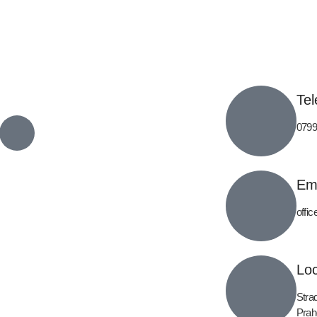
Tel
0799
Em
offi
Loc
Strad
Prah