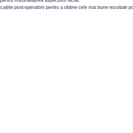
e pentru îmbunătățirea aspectului facial.
icațiile post-operatorii pentru a obține cele mai bune rezultate po