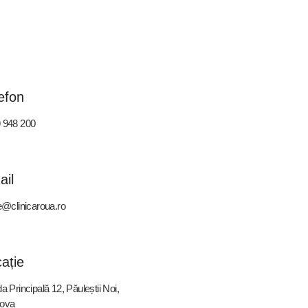
efon
 948 200
ail
ce@clinicaroua.ro
ație
a Principală 12, Păuleștii Noi,
ova