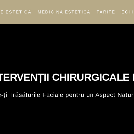
E ESTETICĂ
MEDICINA ESTETICĂ
TARIFE
ECH
TERVENȚII CHIRURGICALE
ți Trăsăturile Faciale pentru un Aspect Natura