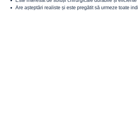
Este interesat de soluții chirurgicale durabile și eficient
Are așteptări realiste și este pregătit să urmeze toate ind