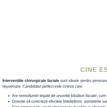
CINE E
Intervențiile chirurgicale faciale
sunt ideale pentru persoane
rejuvenare. Candidatul perfect este cineva care:
Are nemulțumiri legate de anumite trăsături faciale, cum a
Dorește să corecteze efectele îmbătrânirii, asimetriile sau