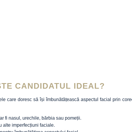
STE CANDIDATUL IDEAL?
le care doresc să își îmbunătățească aspectul facial prin corec
r fi nasul, urechile, bărbia sau pomeții.
 alte imperfecțiuni faciale.