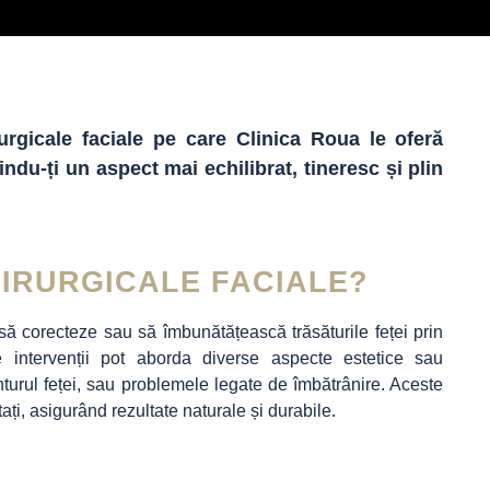
rgicale faciale pe care Clinica Roua le oferă
indu-ți un aspect mai echilibrat, tineresc și plin
HIRURGICALE FACIALE?
să corecteze sau să îmbunătățească trăsăturile feței prin
te intervenții pot aborda diverse aspecte estetice sau
onturul feței, sau problemele legate de îmbătrânire. Aceste
ați, asigurând rezultate naturale și durabile.