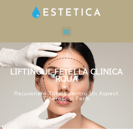
LIFTINGUL FEȚEI LA CLINICA
ROUA
Rejuvenare Totală pentru Un Aspect
Tineresc și Ferm