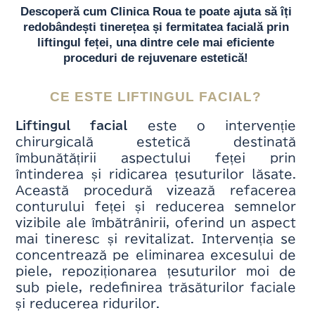
Descoperă cum Clinica Roua te poate ajuta să îți
redobândești tinerețea și fermitatea facială prin
liftingul feței, una dintre cele mai eficiente
proceduri de rejuvenare estetică!
CE ESTE LIFTINGUL FACIAL?
Liftingul facial
este o intervenție
chirurgicală estetică destinată
îmbunătățirii aspectului feței prin
întinderea și ridicarea țesuturilor lăsate.
Această procedură vizează refacerea
conturului feței și reducerea semnelor
vizibile ale îmbătrânirii, oferind un aspect
mai tineresc și revitalizat. Intervenția se
concentrează pe eliminarea excesului de
piele, repoziționarea țesuturilor moi de
sub piele, redefinirea trăsăturilor faciale
și reducerea ridurilor.