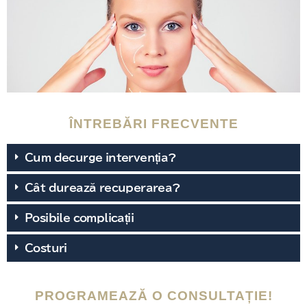
ÎNTREBĂRI FRECVENTE
Cum decurge intervenția?
Cât durează recuperarea?
Posibile complicații
Costuri
PROGRAMEAZĂ O CONSULTAȚIE!