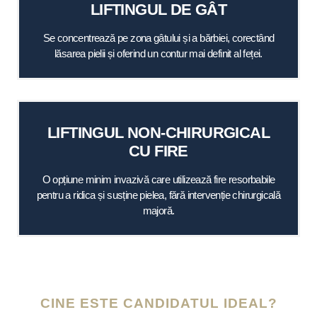
LIFTINGUL DE GÂT
Se concentrează pe zona gâtului și a bărbiei, corectând
lăsarea pielii și oferind un contur mai definit al feței.
LIFTINGUL NON-CHIRURGICAL
CU FIRE
O opțiune minim invazivă care utilizează fire resorbabile
pentru a ridica și susține pielea, fără intervenție chirurgicală
majoră.
CINE ESTE CANDIDATUL IDEAL?