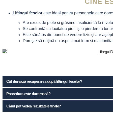
CINE E
Liftingul feselor
este ideal pentru persoanele care dores
Are exces de piele și grăsime insuficientă la nivelul 
Se confruntă cu laxitatea pielii și o pierdere a tonu
Este sănătos din punct de vedere fizic și are așteptă
Dorește să obțină un aspect mai ferm și mai tonifia
Cât durează recuperarea după liftingul feselor?
Procedura este dureroasă?
Când pot vedea rezultatele finale?