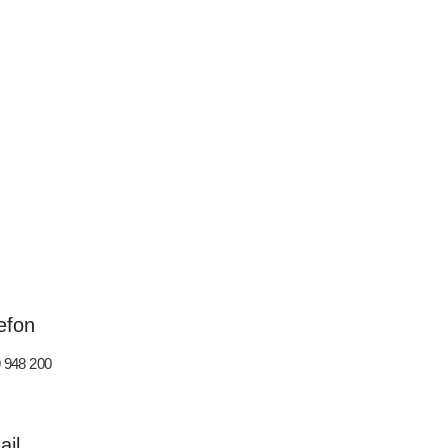
efon
 948 200
ail