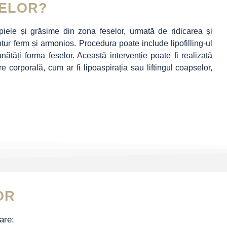
SELOR?
iele și grăsime din zona feselor, urmată de ridicarea și
ur ferm și armonios. Procedura poate include lipofilling-ul
tăți forma feselor. Această intervenție poate fi realizată
 corporală, cum ar fi lipoaspirația sau liftingul coapselor,
OR
care: