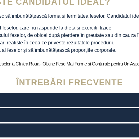
STE CANDIDATUL IDEAL?
c să îmbunătățească forma și fermitatea feselor. Candidatul ide
feselor, care nu răspunde la dietă și exerciții fizice.
sului feselor, de obicei după pierdere în greutate sau din cauza î
ri realiste în ceea ce privește rezultatele procedurii.
t al feselor și să îmbunătățească proporțiile corporale.
ÎNTREBĂRI FRECVENTE