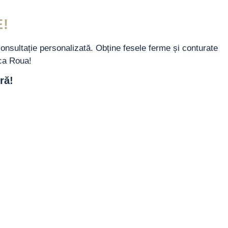
!
consultație personalizată. Obține fesele ferme și conturate
ica Roua!
ră!