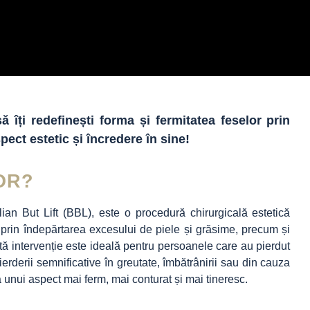
îți redefinești forma și fermitatea feselor prin
spect estetic și încredere în sine!
OR?
an But Lift (BBL), este o procedură chirurgicală estetică
 prin îndepărtarea excesului de piele și grăsime, precum și
stă intervenție este ideală pentru persoanele care au pierdut
ierderii semnificative în greutate, îmbătrânirii sau din cauza
ea unui aspect mai ferm, mai conturat și mai tineresc.