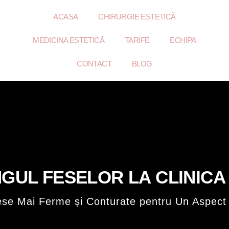
ACASA
CHIRURGIE ESTETICĂ
MEDICINA ESTETICĂ
TARIFE
ECHIPA
CONTACT
BLOG
NGUL FESELOR LA CLINIC
ese Mai Ferme și Conturate pentru Un Aspect