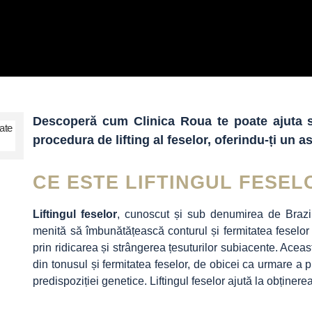
Descoperă cum Clinica Roua te poate ajuta să 
procedura de lifting al feselor, oferindu-ți un a
CE ESTE LIFTINGUL FESEL
Liftingul feselor
, cunoscut și sub denumirea de Brazili
menită să îmbunătățească conturul și fermitatea feselor
prin ridicarea și strângerea țesuturilor subiacente. Acea
din tonusul și fermitatea feselor, de obicei ca urmare a p
predispoziției genetice. Liftingul feselor ajută la obținer