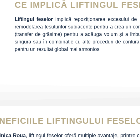
CE IMPLICĂ LIFTINGUL FE
Liftingul feselor
implică repoziționarea excesului de p
remodelarea țesuturilor subiacente pentru a crea un cont
(transfer de grăsime) pentru a adăuga volum și a îmbună
singură sau în combinație cu alte proceduri de conturare
pentru un rezultat global mai armonios.
NEFICIILE LIFTINGULUI FESEL
inica Roua
, liftingul feselor oferă multiple avantaje, printre 