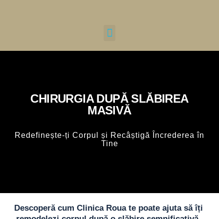
CHIRURGIA DUPĂ SLĂBIREA
MASIVĂ
Redefinește-ți Corpul și Recâștigă Încrederea în
Tine
Descoperă cum Clinica Roua te poate ajuta să îți
remodelezi corpul după o slăbire semnificativă,