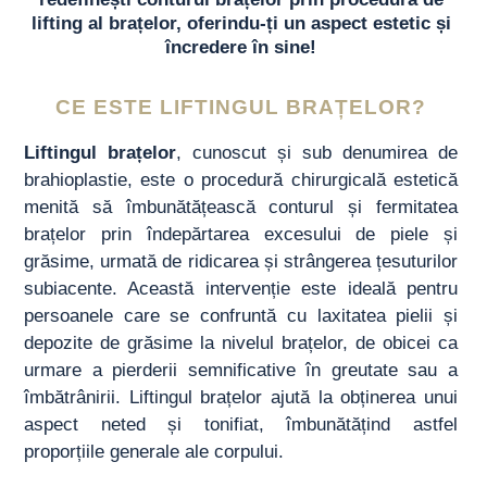
lifting al brațelor, oferindu-ți un aspect estetic și
încredere în sine!
CE ESTE LIFTINGUL BRAȚELOR?
Liftingul brațelor
, cunoscut și sub denumirea de
brahioplastie, este o procedură chirurgicală estetică
menită să îmbunătățească conturul și fermitatea
brațelor prin îndepărtarea excesului de piele și
grăsime, urmată de ridicarea și strângerea țesuturilor
subiacente. Această intervenție este ideală pentru
persoanele care se confruntă cu laxitatea pielii și
depozite de grăsime la nivelul brațelor, de obicei ca
urmare a pierderii semnificative în greutate sau a
îmbătrânirii. Liftingul brațelor ajută la obținerea unui
aspect neted și tonifiat, îmbunătățind astfel
proporțiile generale ale corpului.