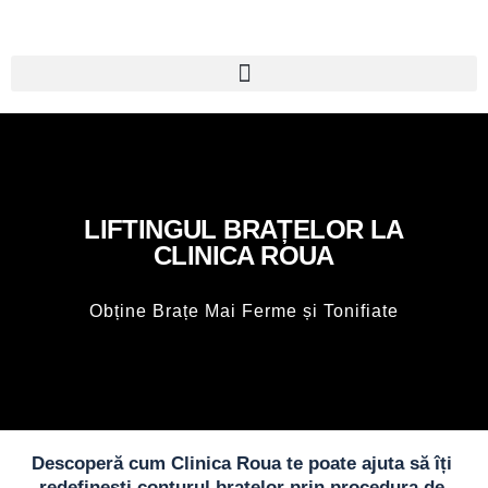
LIFTINGUL BRAȚELOR LA
CLINICA ROUA
Obține Brațe Mai Ferme și Tonifiate
Descoperă cum Clinica Roua te poate ajuta să îți
redefinești conturul brațelor prin procedura de