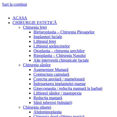
Sari la conținut
ACASA
CHIRURGIE ESTETICĂ
Chirurgia feței
Blefaroplastia – Chirurgia Pleoapelor
Implanturi faciale
Liftingul feței
Liftingul sprâncenelor
Otoplastia – chirurgia urechilor
Rinoplastia – Chirurgia Nasului
Alte intervenții chirugicale faciale
Chirurgia sânilor
Augmentare Mamară
Contractura capsulară
Corecția areolară / mamelonară
Îndepartarea implantului mamar
Ginecomastia / reducția mamară la barbați
Liftingul sânilor / mastopexia
Reducția mamară
Sânii tuberoși (tubulari)
Chirurgia siluetei
Abdominoplastia
Chirurgia după slăbirea masivă