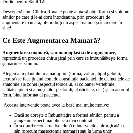
Descoperă cum Clinica Roua te poate ajuta să obții forma și volumul
sânilor pe care ți le-ai dorit întotdeauna, prin procedura de
augmentare mamară, oferindu-ți un aspect natural și încredere în
sine!
Ce Este Augmentarea Mamară?
Augmentarea mamar
ă
, sau mamoplastia de augmentare,
reprezintă un procedeu chirurgical prin care se îmbunătățește forma
şi marimea sânului.
Alegerea implantului mamar optim (formă, volum, tipul gelului,
textura) se face ținând cont de constituția pacientei, de elementele de
anatomie ale zonei (aspectul toracelui, al coloanei vertebrale,
calitatea pielii și a mușchilor pectorali, elasticitate, etc.) și cu acordul
ferm, bine informat al pacientei
Aceasta interventie poate avea la bază mai multe motive:
Dacă se dorește o îmbunătățire a formei sânilor, pentru a
atinge un aspect mai plin sau mai conturat
În scopuri reconstructive, după o intervenție chirurgicală la
sân (precum mastectomia mamară) sau în urma unor