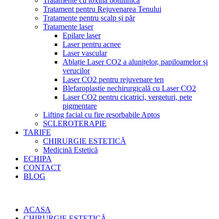
Tratamente cu toxină botulinică
Tratament pentru Rejuvenarea Tenului
Tratamente pentru scalp și păr
Tratamente laser
Epilare laser
Laser pentru acnee
Laser vascular
Ablație Laser CO2 a alunițelor, papiloamelor și
verucilor
Laser CO2 pentru rejuvenare ten
Blefaroplastie nechirurgicală cu Laser CO2
Laser CO2 pentru cicatrici, vergeturi, pete
pigmentare
Lifting facial cu fire resorbabile Aptos
SCLEROTERAPIE
TARIFE
CHIRURGIE ESTETICĂ
Medicină Estetică
ECHIPA
CONTACT
BLOG
ACASA
CHIRURGIE ESTETICĂ