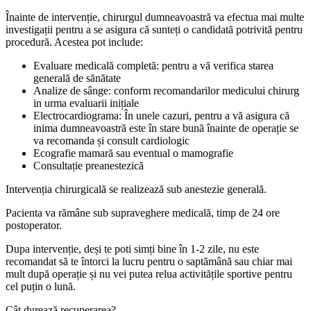
Înainte de intervenție, chirurgul dumneavoastră va efectua mai multe
investigații pentru a se asigura că sunteți o candidată potrivită pentru
procedură. Acestea pot include:
Evaluare medicală completă: pentru a vă verifica starea
generală de sănătate
Analize de sânge: conform recomandarilor medicului chirurg
in urma evaluarii inițiale
Electrocardiograma: În unele cazuri, pentru a vă asigura că
inima dumneavoastră este în stare bună înainte de operație se
va recomanda și consult cardiologic
Ecografie mamară sau eventual o mamografie
Consultație preanestezică
Intervenția chirurgicală se realizează sub anestezie generală.
Pacienta va rămâne sub supraveghere medicală, timp de 24 ore
postoperator.
Dupa intervenție, deși te poti simți bine în 1-2 zile, nu este
recomandat să te întorci la lucru pentru o saptămână sau chiar mai
mult după operație și nu vei putea relua activitățile sportive pentru
cel puțin o lună.
Cât durează recuperarea?