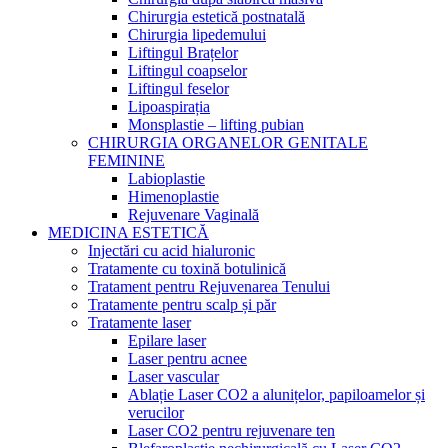
Chirurgia estetică postnatală
Chirurgia lipedemului
Liftingul Brațelor
Liftingul coapselor
Liftingul feselor
Lipoaspirația
Monsplastie – lifting pubian
CHIRURGIA ORGANELOR GENITALE
FEMININE
Labioplastie
Himenoplastie
Rejuvenare Vaginală
MEDICINA ESTETICĂ
Injectări cu acid hialuronic
Tratamente cu toxină botulinică
Tratament pentru Rejuvenarea Tenului
Tratamente pentru scalp și păr
Tratamente laser
Epilare laser
Laser pentru acnee
Laser vascular
Ablație Laser CO2 a alunițelor, papiloamelor și
verucilor
Laser CO2 pentru rejuvenare ten