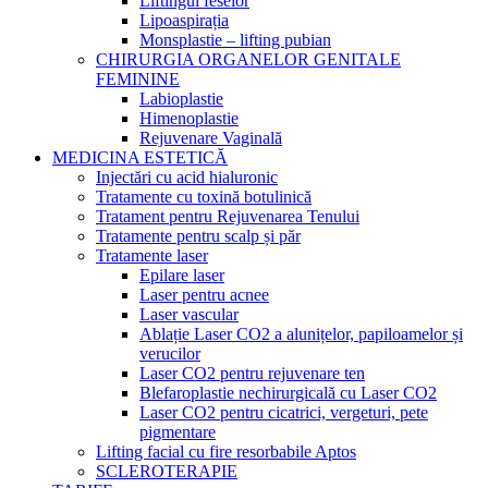
Liftingul feselor
Lipoaspirația
Monsplastie – lifting pubian
CHIRURGIA ORGANELOR GENITALE
FEMININE
Labioplastie
Himenoplastie
Rejuvenare Vaginală
MEDICINA ESTETICĂ
Injectări cu acid hialuronic
Tratamente cu toxină botulinică
Tratament pentru Rejuvenarea Tenului
Tratamente pentru scalp și păr
Tratamente laser
Epilare laser
Laser pentru acnee
Laser vascular
Ablație Laser CO2 a alunițelor, papiloamelor și
verucilor
Laser CO2 pentru rejuvenare ten
Blefaroplastie nechirurgicală cu Laser CO2
Laser CO2 pentru cicatrici, vergeturi, pete
pigmentare
Lifting facial cu fire resorbabile Aptos
SCLEROTERAPIE