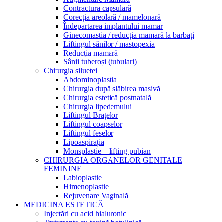
Contractura capsulară
Corecția areolară / mamelonară
Îndepartarea implantului mamar
Ginecomastia / reducția mamară la barbați
Liftingul sânilor / mastopexia
Reducția mamară
Sânii tuberoși (tubulari)
Chirurgia siluetei
Abdominoplastia
Chirurgia după slăbirea masivă
Chirurgia estetică postnatală
Chirurgia lipedemului
Liftingul Brațelor
Liftingul coapselor
Liftingul feselor
Lipoaspirația
Monsplastie – lifting pubian
CHIRURGIA ORGANELOR GENITALE
FEMININE
Labioplastie
Himenoplastie
Rejuvenare Vaginală
MEDICINA ESTETICĂ
Injectări cu acid hialuronic