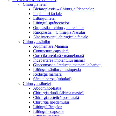
Chirurgia feței
Blefaroplastia – Chirurgia Pleoapelor
Implanturi faciale
Liftingul feței
Liftingul sprâncenelor
Otoplastia – chirurgia urechilor
Rinoplastia – Chirurgia Nasului
Alte intervenții chirugicale faciale
Chirurgia sânilor
Augmentare Mamară
Contractura capsulară
Corecția areolară / mamelonară
Îndepartarea implantului mamar
Ginecomastia / reducția mamară la barbați
Liftingul sânilor / mastopexia
Reducția mamară
Sânii tuberoși (tubulari)
Chirurgia siluetei
Abdominoplastia
Chirurgia după slăbirea masivă
Chirurgia estetică postnatală
Chirurgia lipedemului
Liftingul Brațelor
Liftingul coapselor