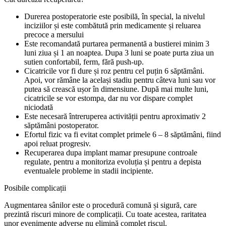
Durerea postoperatorie este posibilă, în special, la nivelul
inciziilor și este combătută prin medicamente și reluarea
precoce a mersului
Este recomandată purtarea permanentă a bustierei minim 3
luni ziua și 1 an noaptea. Dupa 3 luni se poate purta ziua un
sutien confortabil, ferm, fără push-up.
Cicatricile vor fi dure și roz pentru cel puțin 6 săptămâni.
Apoi, vor rămâne la același stadiu pentru câteva luni sau vor
putea să crească ușor în dimensiune. După mai multe luni,
cicatricile se vor estompa, dar nu vor dispare complet
niciodată
Este necesară întreruperea activității pentru aproximativ 2
săptămâni postoperator.
Efortul fizic va fi evitat complet primele 6 – 8 săptămâni, fiind
apoi reluat progresiv.
Recuperarea dupa implant mamar presupune controale
regulate, pentru a monitoriza evoluția și pentru a depista
eventualele probleme in stadii incipiente.
Posibile complicații
Augmentarea sânilor este o procedură comună și sigură, care
prezintă riscuri minore de complicații. Cu toate acestea, raritatea
unor evenimente adverse nu elimină complet riscul.