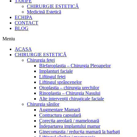
TARIFE
CHIRURGIE ESTETICĂ
Medicină Estetică
ECHIPA
CONTACT
BLOG
Meniu
ACASA
CHIRURGIE ESTETICĂ
Chirurgia feței
Blefaroplastia – Chirurgia Pleoapelor
Implanturi faciale
Liftingul feței
Liftingul sprâncenelor
Otoplastia – chirurgia urechilor
Rinoplastia – Chirurgia Nasului
Alte intervenții chirugicale faciale
Chirurgia sânilor
Augmentare Mamară
Contractura capsulară
Corecția areolară / mamelonară
Îndepartarea implantului mamar
Ginecomastia / reducția mamară la barbați