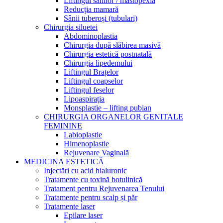
Liftingul sânilor / mastopexia
Reducția mamară
Sânii tuberoși (tubulari)
Chirurgia siluetei
Abdominoplastia
Chirurgia după slăbirea masivă
Chirurgia estetică postnatală
Chirurgia lipedemului
Liftingul Brațelor
Liftingul coapselor
Liftingul feselor
Lipoaspirația
Monsplastie – lifting pubian
CHIRURGIA ORGANELOR GENITALE
FEMININE
Labioplastie
Himenoplastie
Rejuvenare Vaginală
MEDICINA ESTETICĂ
Injectări cu acid hialuronic
Tratamente cu toxină botulinică
Tratament pentru Rejuvenarea Tenului
Tratamente pentru scalp și păr
Tratamente laser
Epilare laser