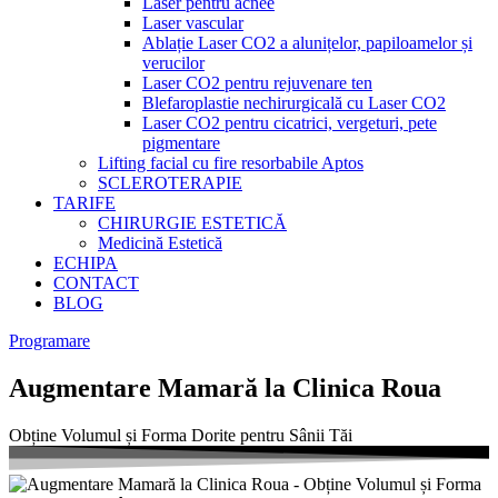
Laser pentru acnee
Laser vascular
Ablație Laser CO2 a alunițelor, papiloamelor și
verucilor
Laser CO2 pentru rejuvenare ten
Blefaroplastie nechirurgicală cu Laser CO2
Laser CO2 pentru cicatrici, vergeturi, pete
pigmentare
Lifting facial cu fire resorbabile Aptos
SCLEROTERAPIE
TARIFE
CHIRURGIE ESTETICĂ
Medicină Estetică
ECHIPA
CONTACT
BLOG
Programare
Augmentare Mamară la Clinica Roua
Obține Volumul și Forma Dorite pentru Sânii Tăi