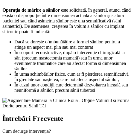
Operația de mărire a sânilor
este solicitată, în general, atunci când
există o disproporție între dimensiunea actuală a sânilor și statura
pacientei sau când asimetria sânilor este una semnificativă (sâni
asimetrici). De asemenea, creșterea în volum a sânilor cu implant
siliconic poate fi indicată:
Dacă se dorește o îmbunătățire a formei sânilor, pentru a
atinge un aspect mai plin sau mai conturat
În scopuri reconstructive, după o intervenție chirurgicală la
sân (precum mastectomia mamară) sau în urma unor
evenimente traumatice care au afectat forma și dimensiunea
sânilor
În urma schimbărilor fizice, cum ar fi pierderea semnificativă
în greutate sau nașterea, care pot afecta aspectul sânilor;
În cazul unor condiții care determină dezvoltarea inegală sau
neuniformă a sânilor, precum sânii tuberoși
Întrebări Frecvente
Cum decurge intervenția?