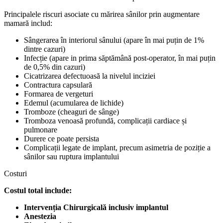
Principalele riscuri asociate cu mărirea sânilor prin augmentare
mamară includ:
Sângerarea în interiorul sânului (apare în mai puțin de 1%
dintre cazuri)
Infecție (apare in prima săptămână post-operator, în mai puțin
de 0,5% din cazuri)
Cicatrizarea defectuoasă la nivelul inciziei
Contractura capsulară
Formarea de vergeturi
Edemul (acumularea de lichide)
Tromboze (cheaguri de sânge)
Tromboza venoasă profundă, complicații cardiace și
pulmonare
Durere ce poate persista
Complicații legate de implant, precum asimetria de poziție a
sânilor sau ruptura implantului
Costuri
Costul total include:
Intervenția Chirurgicală inclusiv implantul
Anestezia