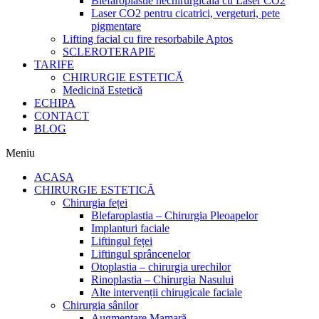
Blefaroplastie nechirurgicală cu Laser CO2
Laser CO2 pentru cicatrici, vergeturi, pete
pigmentare
Lifting facial cu fire resorbabile Aptos
SCLEROTERAPIE
TARIFE
CHIRURGIE ESTETICĂ
Medicină Estetică
ECHIPA
CONTACT
BLOG
Meniu
ACASA
CHIRURGIE ESTETICĂ
Chirurgia feței
Blefaroplastia – Chirurgia Pleoapelor
Implanturi faciale
Liftingul feței
Liftingul sprâncenelor
Otoplastia – chirurgia urechilor
Rinoplastia – Chirurgia Nasului
Alte intervenții chirugicale faciale
Chirurgia sânilor
Augmentare Mamară