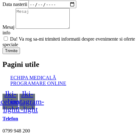
Data nasterii
Mesaj
info
Da! Va rog sa-mi trimiteti informatii despre evenimente si oferte
speciale
Trimite
Pagini utile
ECHIPA MEDICALĂ
PROGRAMARE ONLINE
Jki-
Jki-
acebook-
instagram-
light
1-light
Telefon
0799 948 200